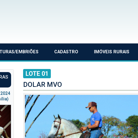
TURAS/EMBRIÕES
CADASTRO
IMÓVEIS RURAIS
LOTE 01
ARAS
DOLAR MVO
 2024
ília)