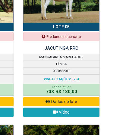
LOTE 05
Pré-lance encerrado
JACUTINGA RRC
MANGALARGA MARCHADOR
FÊMEA
09/08/2010
VISUALIZAÇÕES: 1293
Lance atual:
70X R$ 130,00
Dados do lote
Vídeo