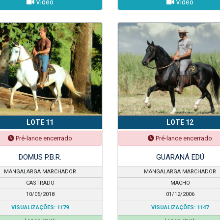
Vídeo
Vídeo
LOTE 11
LOTE 12
Pré-lance encerrado
Pré-lance encerrado
DOMUS P.B.R.
GUARANÁ EDÚ
MANGALARGA MARCHADOR
MANGALARGA MARCHADOR
CASTRADO
MACHO
10/05/2018
01/12/2006
VISUALIZAÇÕES: 1179
VISUALIZAÇÕES: 1147