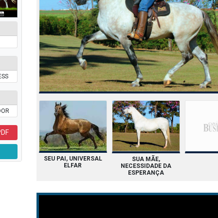
ESS
DOR
PDF
SEU PAI, UNIVERSAL
SUA MÃE,
ELFAR
NECESSIDADE DA
ESPERANÇA