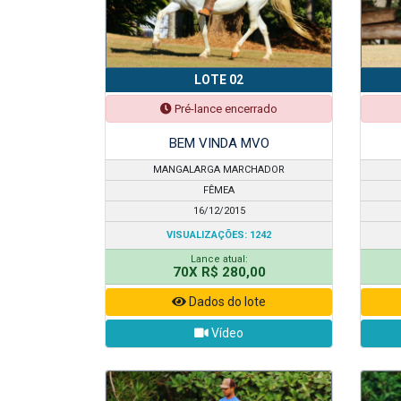
LOTE 02
Pré-lance encerrado
BEM VINDA MVO
MANGALARGA MARCHADOR
FÊMEA
16/12/2015
VISUALIZAÇÕES: 1242
Lance atual:
70X R$ 280,00
Dados do lote
Vídeo