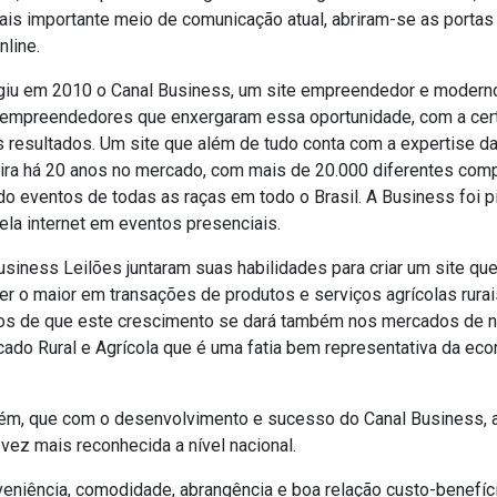
is importante meio de comunicação atual, abriram-se as portas
line.
giu em 2010 o Canal Business, um site empreendedor e modern
empreendedores que enxergaram essa oportunidade, com a cer
 resultados. Um site que além de tudo conta com a expertise d
eira há 20 anos no mercado, com mais de 20.000 diferentes com
 eventos de todas as raças em todo o Brasil. A Business foi p
ela internet em eventos presenciais.
siness Leilões juntaram suas habilidades para criar um site qu
er o maior em transações de produtos e serviços agrícolas rura
tos de que este crescimento se dará também nos mercados de n
ado Rural e Agrícola que é uma fatia bem representativa da ec
ém, que com o desenvolvimento e sucesso do Canal Business, 
vez mais reconhecida a nível nacional.
eniência, comodidade, abrangência e boa relação custo-benefíc