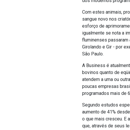
dos modernos programas
Com estes animais, pro
sangue novo nos criató
esforço de aprimoramen
igualmente se nota a im
fluminenses passaram a
Girolando e Gir - por 
São Paulo.
A Business é atualment
bovinos quanto de eqüin
atendem a uma ou outra
poucas empresas brasil
programados mais de 60
Segundo estudos espec
aumento de 41% desde 1
o que mais cresceu. E 
que, através de seus le