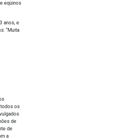
de eqüinos
3 anos, e
s: “Muita
os
 todos os
ivulgados
lhões de
nte de
om a