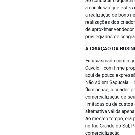
Ao constatar o aquecime
à conclusão que estes 
a realização de bons n
realizações dos criador
de aproximar vendedor 
privilegiados de congr
A CRIAÇÃO DA BUSIN
Entusiasmado com o que 
Cavalo - com firme prop
aqui de pouca expressã
Não só em Sapucaia – r
fluminense, o criador, 
comercialização de se
limitadas ou de custos
alternativa válida apen
Ao mesmo tempo, era po
no Rio Grande do Sul, 
comercialização.