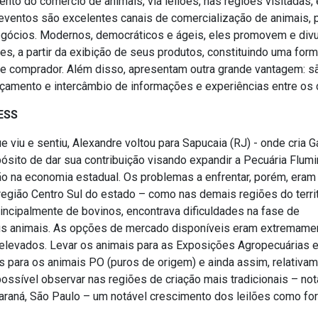
nto do comércio de animais, via leilões, nas regiões visitadas,
eventos são excelentes canais de comercialização de animais, 
egócios. Modernos, democráticos e ágeis, eles promovem e div
es, a partir da exibição de seus produtos, constituindo uma form
e comprador. Além disso, apresentam outra grande vantagem: s
açamento e intercâmbio de informações e experiências entre os 
ESS
viu e sentiu, Alexandre voltou para Sapucaia (RJ) - onde cria 
ósito de dar sua contribuição visando expandir a Pecuária Flumi
o na economia estadual. Os problemas a enfrentar, porém, eram 
egião Centro Sul do estado – como nas demais regiões do territ
principalmente de bovinos, encontrava dificuldades na fase de
us animais. As opções de mercado disponíveis eram extremame
 elevados. Levar os animais para as Exposições Agropecuárias 
as para os animais PO (puros de origem) e ainda assim, relativam
ssível observar nas regiões de criação mais tradicionais – n
Paraná, São Paulo – um notável crescimento dos leilões como fo