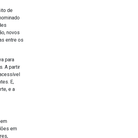
ito de
enominado
des
ão, novos
as entre os
va para
. A partir
 acessível
tes. E,
rte, e a
s em
ilões em
res,