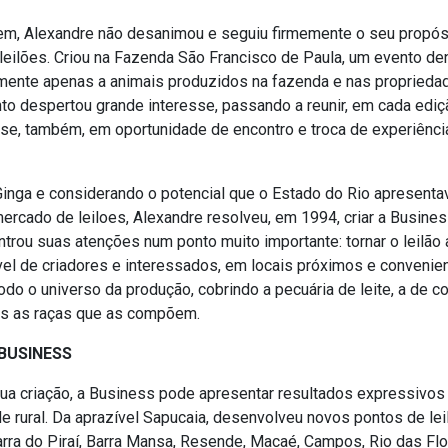
m, Alexandre não desanimou e seguiu firmemente o seu propós
 leilões. Criou na Fazenda São Francisco de Paula, um evento d
almente apenas a animais produzidos na fazenda e nas proprieda
nto despertou grande interesse, passando a reunir, em cada ediç
o-se, também, em oportunidade de encontro e troca de experiênci
inga e considerando o potencial que o Estado do Rio apresenta
ercado de leiloes, Alexandre resolveu, em 1994, criar a Business
trou suas atenções num ponto muito importante: tornar o leilão
el de criadores e interessados, em locais próximos e convenien
todo o universo da produção, cobrindo a pecuária de leite, a de co
as as raças que as compõem.
BUSINESS
ua criação, a Business pode apresentar resultados expressivo
e rural. Da aprazível Sapucaia, desenvolveu novos pontos de le
arra do Piraí, Barra Mansa, Resende, Macaé, Campos, Rio das Flo