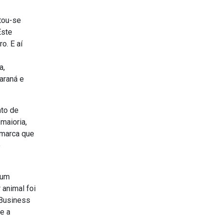
tou-se
Este
o. E aí
a,
araná e
nto de
maioria,
 marca que
o
 um
animal foi
 Business
 e a