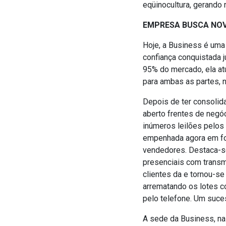
eqüinocultura, gerando 
EMPRESA BUSCA NO
Hoje, a Business é uma
confiança conquistada j
95% do mercado, ela a
para ambas as partes, 
Depois de ter consoli
aberto frentes de negóc
inúmeros leilões pelos 
empenhada agora em fort
vendedores. Destaca-se
presenciais com transm
clientes da e tornou-s
arrematando os lotes c
pelo telefone. Um suce
A sede da Business, na