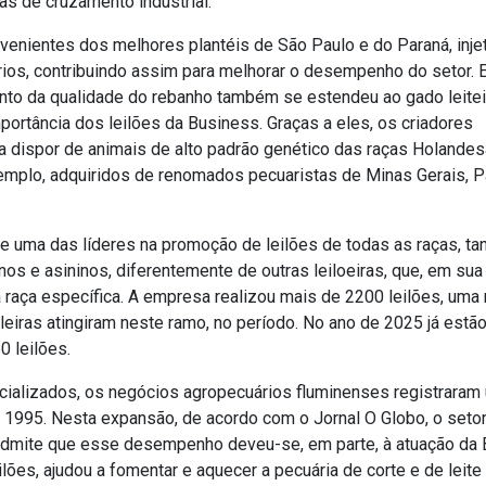
 de cruzamento industrial.
venientes dos melhores plantéis de São Paulo e do Paraná, inje
rios, contribuindo assim para melhorar o desempenho do setor. 
to da qualidade do rebanho também se estendeu ao gado leiteir
portância dos leilões da Business. Graças a eles, os criadores
 dispor de animais de alto padrão genético das raças Holandes
exemplo, adquiridos de renomados pecuaristas de Minas Gerais, P
e uma das líderes na promoção de leilões de todas as raças, ta
os e asininos, diferentemente de outras leiloeiras, que, em sua 
 raça específica. A empresa realizou mais de 2200 leilões, uma
eiras atingiram neste ramo, no período. No ano de 2025 já estã
 leilões.
ializados, os negócios agropecuários fluminenses registraram
995. Nesta expansão, de acordo com o Jornal O Globo, o setor 
admite que esse desempenho deveu-se, em parte, à atuação da
ilões, ajudou a fomentar e aquecer a pecuária de corte e de leite