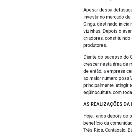
Apesar dessa defasage
investir no mercado de
Ginga, destinado inici
vizinhas. Depois o eve
criadores, constituind
produtores.
Diante do sucesso do G
crescer nesta área de m
de então, a empresa cen
ao maior número possív
principalmente, atingir 
eqüinocultura, com tod
AS REALIZAÇÕES DA 
Hoje, anos depois de s
benefício da comunidad
Três Rios, Cantagalo, B