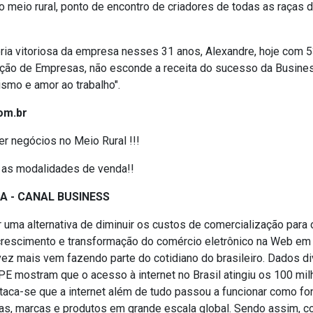
o meio rural, ponto de encontro de criadores de todas as raças 
tória vitoriosa da empresa nesses 31 anos, Alexandre, hoje com 5
ção de Empresas, não esconde a receita do sucesso da Busines
ismo e amor ao trabalho".
om.br
r negócios no Meio Rural !!!
 as modalidades de venda!!
IA - CANAL BUSINESS
r uma alternativa de diminuir os custos de comercialização para 
crescimento e transformação do comércio eletrônico na Web em
 vez mais vem fazendo parte do cotidiano do brasileiro. Dados d
E mostram que o acesso à internet no Brasil atingiu os 100 mi
ca-se que a internet além de tudo passou a funcionar como fo
s, marcas e produtos em grande escala global. Sendo assim, c