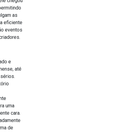
 ele chegou
permitindo
ulgam as
a eficiente
ão eventos
criadores.
Gado e
nense, até
sérios.
ório
nte
era uma
ente cara.
otadamente
rma de