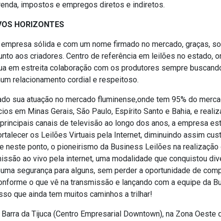
renda, impostos e empregos diretos e indiretos.
VOS HORIZONTES
 empresa sólida e com um nome firmado no mercado, graças, so
unto aos criadores. Centro de referência em leilões no estado, 
tua em estreita colaboração com os produtores sempre buscand
num relacionamento cordial e respeitoso.
dado sua atuação no mercado fluminense,onde tem 95% do merca
ios em Minas Gerais, São Paulo, Espírito Santo e Bahia, e reali
principais canais de televisão ao longo dos anos, a empresa es
alecer os Leilões Virtuais pela Internet, diminuindo assim cus
 neste ponto, o pioneirismo da Business Leilões na realização 
issão ao vivo pela internet, uma modalidade que conquistou di
e uma segurança para alguns, sem perder a oportunidade de comp
onforme o que vê na transmissão e lançando com a equipe da B
sso que ainda tem muitos caminhos a trilhar!
 Barra da Tijuca (Centro Empresarial Downtown), na Zona Oeste d