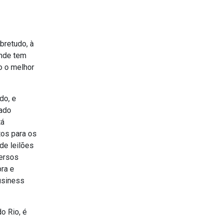
bretudo, à
onde tem
o o melhor
do, e
zado
tá
tos para os
de leilões
versos
ra e
usiness
o Rio, é