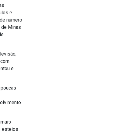
ras
ulos e
ande número
s de Minas
de
levisão,
a com
ntou e
s poucas
volvimento
nimais
s esteios