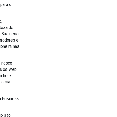
 para o
o,
teza de
a Business
pradores e
ioneira nas
e nasce
is da Web
icho e,
onomia
a Business
io são