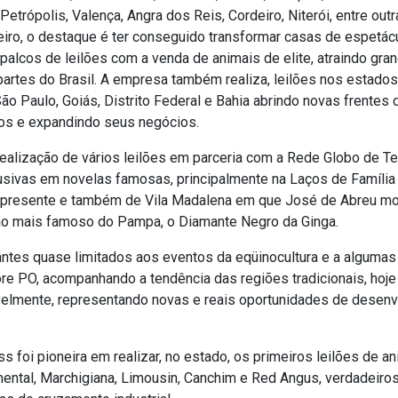
etrópolis, Valença, Angra dos Reis, Cordeiro, Niterói, entre out
eiro, o destaque é ter conseguido transformar casas de espetác
palcos de leilões com a venda de animais de elite, atraindo gr
 partes do Brasil. A empresa também realiza, leilões nos estado
São Paulo, Goiás, Distrito Federal e Bahia abrindo novas frentes 
os e expandindo seus negócios.
alização de vários leilões em parceria com a Rede Globo de Te
usivas em novelas famosas, principalmente na Laços de Famíli
o presente e também de Vila Madalena em que José de Abreu mo
ão mais famoso do Pampa, o Diamante Negro da Ginga.
 antes quase limitados aos eventos da eqüinocultura e a alguma
ore PO, acompanhando a tendência das regiões tradicionais, hoje
elmente, representando novas e reais oportunidades de desen
s foi pioneira em realizar, no estado, os primeiros leilões de a
ental, Marchigiana, Limousin, Canchim e Red Angus, verdadeiro