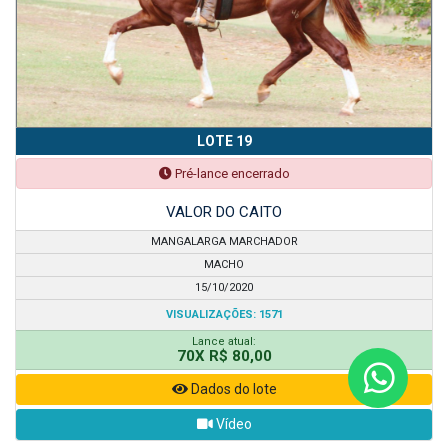
LOTE 19
Pré-lance encerrado
VALOR DO CAITO
MANGALARGA MARCHADOR
MACHO
15/10/2020
VISUALIZAÇÕES: 1571
Lance atual:
70X R$ 80,00
Dados do lote
Vídeo