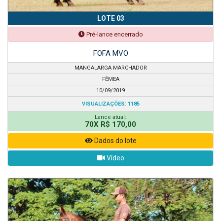
LOTE 03
Pré-lance encerrado
FOFA MVO
MANGALARGA MARCHADOR
FÊMEA
10/09/2019
VISUALIZAÇÕES: 1185
Lance atual:
70X R$ 170,00
Dados do lote
Vídeo