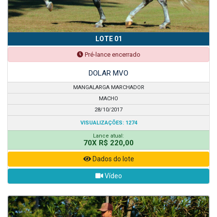
LOTE 01
Pré-lance encerrado
DOLAR MVO
MANGALARGA MARCHADOR
MACHO
28/10/2017
VISUALIZAÇÕES: 1274
Lance atual:
70X R$ 220,00
Dados do lote
Vídeo