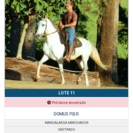
LOTE 11
Pré-lance encerrado
DOMUS P.B.R.
MANGALARGA MARCHADOR
CASTRADO