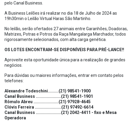
pelo Canal Business.
A Business Leilões irá realizar no dia 18 de Julho de 2024 as
19h30min o Leilão Virtual Haras São Martinho.
No leilão, serão ofertados 27 animais entre Garanhões, Doadoras,
Matrizes, Potras e Potros da Raça Mangalarga Marchador, todos
rigorosamente selecionados, com alta carga genética.
OS LOTES ENCONTRAM-SE DISPONÍVEIS PARA PRÉ-LANCE!!
Aproveite esta oportunidade única para a realização de grandes
negócios.
Para dúvidas ou maiores informações, entrar em contato pelos
telefones:
Alexandre Todeschini.........(21) 98541-1900
Canal Business .....................(21) 98541-1901
Rômulo Abreu .....................(21) 97928-4645
Clóvis Ferreira ......................(21) 97492-6614
Canal Business .....................(21) 2042-4411 - fixo e Mesa
Operadora