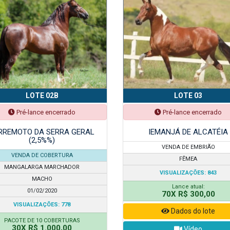
LOTE 02B
LOTE 03
Pré-lance encerrado
Pré-lance encerrado
RREMOTO DA SERRA GERAL
IEMANJÁ DE ALCATÉIA
(2,5%%)
VENDA DE EMBRIÃO
VENDA DE COBERTURA
FÊMEA
MANGALARGA MARCHADOR
VISUALIZAÇÕES: 843
MACHO
Lance atual:
01/02/2020
70X R$ 300,00
VISUALIZAÇÕES: 778
Dados do lote
PACOTE DE 10 COBERTURAS
30X R$ 1.000,00
Vídeo