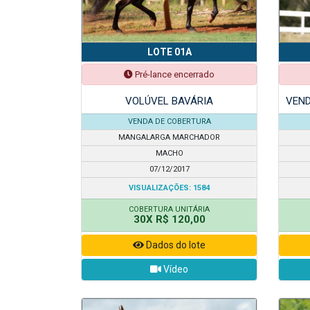
LOTE 01A
Pré-lance encerrado
VOLÚVEL BAVÁRIA
VEND
VENDA DE COBERTURA
MANGALARGA MARCHADOR
MACHO
07/12/2017
VISUALIZAÇÕES: 1584
COBERTURA UNITÁRIA
30X R$ 120,00
Dados do lote
Vídeo