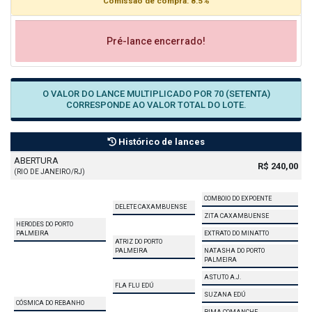
Comissão de compra: 8.5%
Pré-lance encerrado!
O VALOR DO LANCE MULTIPLICADO POR 70 (SETENTA)
CORRESPONDE AO VALOR TOTAL DO LOTE.
Histórico de lances
ABERTURA
R$ 240,00
(RIO DE JANEIRO/RJ)
COMBOIO DO EXPOENTE
DELETE CAXAMBUENSE
ZITA CAXAMBUENSE
HERODES DO PORTO
PALMEIRA
EXTRATO DO MINATTO
ATRIZ DO PORTO
PALMEIRA
NATASHA DO PORTO
PALMEIRA
ASTUTO A.J.
FLA FLU EDÚ
SUZANA EDÚ
CÓSMICA DO REBANHO