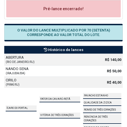
Pré-lance encerrado!
O VALOR DO LANCE MULTIPLICADO POR 70 (SETENTA)
CORRESPONDE AO VALOR TOTAL DO LOTE.
Histórico de lances
ABERTURA
R$ 140,00
(RIO DE JANEIRO/RJ)
NANDO SENA
R$ 50,00
(IRAJUBA/BA)
CIRILO
R$ 40,00
(PIRAÍ/RJ)
FAVACHO ESTANHO
FATOR DA CAVARÚ-RETÃ
QUALIDADE DA ZIZICA
ÍCARO DO PORTAL
ROMEO DE TRÊS CORAÇÕES
VITÓRIA DE TRÊS CORAÇÕES
RENÚNCIA DE TRÊS
CORAÇÕES