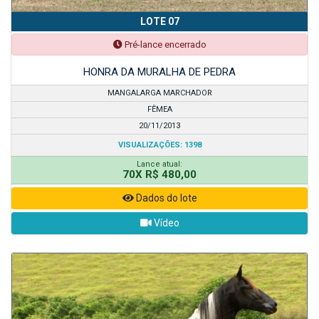
LOTE 07
Pré-lance encerrado
HONRA DA MURALHA DE PEDRA
MANGALARGA MARCHADOR
FÊMEA
20/11/2013
VISUALIZAÇÕES: 1398
Lance atual:
70X R$ 480,00
Dados do lote
Vídeo