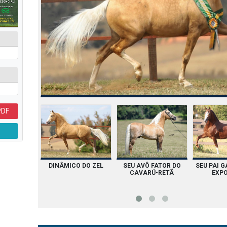
PDF
O DO ZEL
SEU AVÔ FATOR DO
SEU PAI GALANTE DO
SUA FILH
CAVARÚ-RETÃ
EXPOENTE
DA 