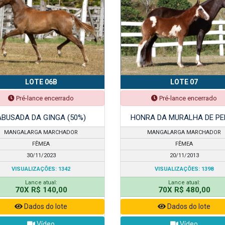
LOTE 06B
LOTE 07
Pré-lance encerrado
Pré-lance encerrado
ABUSADA DA GINGA (50%)
HONRA DA MURALHA DE PE
MANGALARGA MARCHADOR
MANGALARGA MARCHADOR
FÊMEA
FÊMEA
30/11/2023
20/11/2013
VISUALIZAÇÕES: 1342
VISUALIZAÇÕES: 1398
Lance atual:
Lance atual:
70X R$ 140,00
70X R$ 480,00
Dados do lote
Dados do lote
Vídeo
Vídeo