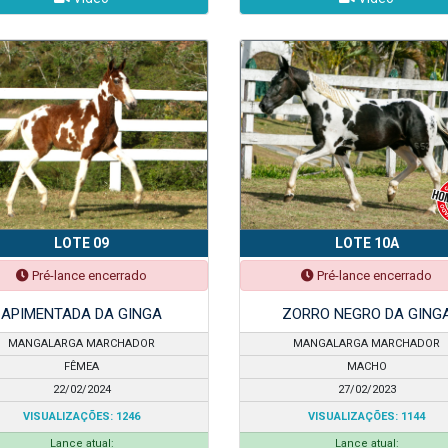
LOTE 09
LOTE 10A
Pré-lance encerrado
Pré-lance encerrado
APIMENTADA DA GINGA
ZORRO NEGRO DA GING
MANGALARGA MARCHADOR
MANGALARGA MARCHADOR
FÊMEA
MACHO
22/02/2024
27/02/2023
VISUALIZAÇÕES: 1246
VISUALIZAÇÕES: 1144
Lance atual:
Lance atual: