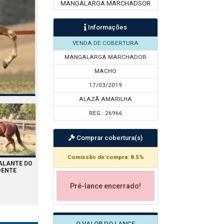
MANGALARGA MARCHADSOR
Informações
VENDA DE COBERTURA
MANGALARGA MARCHADOR
MACHO
17/03/2019
ALAZÃ AMARILHA
REG.: 26966
Comprar cobertura(s)
Comissão de compra: 8.5%
SUA FILHA ABUSADA
SEU FILHO AFAMADO
A AFRODITE
DA GINGA
DA GINGA
GINGA
SUA FIL
GINGA 
Pré-lance encerrado!
O VALOR DO LANCE