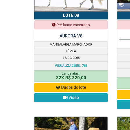
LOTE 08
Pré-lance encerrado
AURORA V8
MANGALARGA MARCHADOR
FÊMEA
15/09/2005
VISUALIZAÇÕES: 765
Lance atual:
32X R$ 320,00
Dados do lote
Vídeo