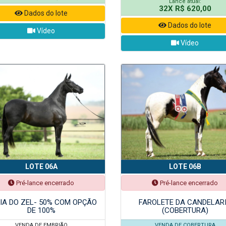
Lance atual:
32X R$ 620,00
Dados do lote
Dados do lote
Vídeo
Vídeo
LOTE 06A
LOTE 06B
Pré-lance encerrado
Pré-lance encerrado
IA DO ZEL- 50% COM OPÇÃO
FAROLETE DA CANDELAR
DE 100%
(COBERTURA)
VENDA DE EMBRIÃO
VENDA DE COBERTURA