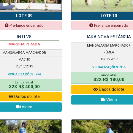
LOTE 09
LOTE 10
Pré-lance encerrado
Pré-lance encerrado
INTI V8
IARA NOVA ESTÂNCIA
MARCHA PICADA
MANGALARGA MARCHADOR
FÊMEA
MANGALARGA MARCHADOR
15/03/2017
MACHO
25/10/2013
VISUALIZAÇÕES: 956
VISUALIZAÇÕES: 774
Lance atual:
32X R$ 180,00
Lance atual:
32X R$ 400,00
Dados do lote
Dados do lote
Vídeo
Vídeo