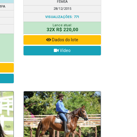
FÊMEA
MPA
28/12/2015
VISUALIZAÇÕES: 771
Lance atual:
32X R$ 220,00
Dados do lote
Vídeo