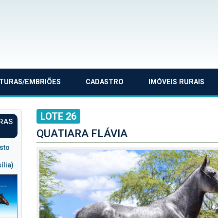
TURAS/EMBRIÕES
CADASTRO
IMÓVEIS RURAIS
LOTE 26
ARAS
S
QUATIARA FLÁVIA
osto
ília)