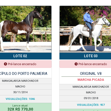
LOTE 02
LOTE 03
Pré-lance encerrado
Pré-lance encerrado
CÍPULO DO PORTO PALMEIRA
ORIGINAL V8
MARCHA PICADA
MANGALARGA MARCHADOR
MACHO
MANGALARGA MARCHADOR
30/11/2014
MACHO
09/01/2018
VISUALIZAÇÕES: 1046
VISUALIZAÇÕES: 957
Lance atual:
32X R$ 770,00