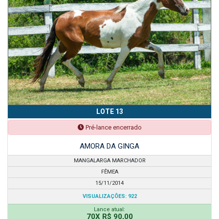
LOTE 13
Pré-lance encerrado
AMORA DA GINGA
MANGALARGA MARCHADOR
FÊMEA
15/11/2014
VISUALIZAÇÕES: 922
Lance atual:
70X R$ 90,00