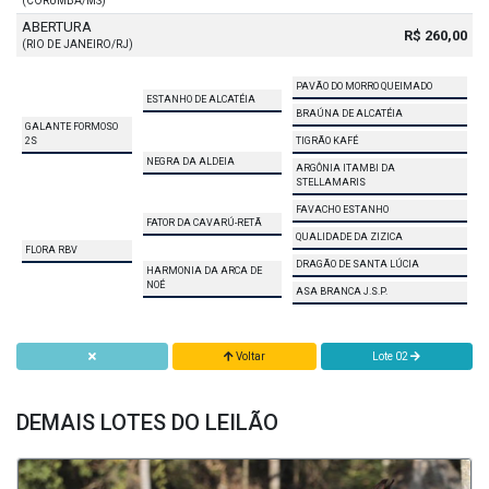
(CORUMBÁ/MS)
ABERTURA
R$ 260,00
(RIO DE JANEIRO/RJ)
PAVÃO DO MORRO QUEIMADO
ESTANHO DE ALCATÉIA
BRAÚNA DE ALCATÉIA
GALANTE FORMOSO
2S
TIGRÃO KAFÉ
NEGRA DA ALDEIA
ARGÔNIA ITAMBI DA
STELLAMARIS
FAVACHO ESTANHO
FATOR DA CAVARÚ-RETÃ
QUALIDADE DA ZIZICA
FLORA RBV
DRAGÃO DE SANTA LÚCIA
HARMONIA DA ARCA DE
NOÉ
ASA BRANCA J.S.P.
Voltar
Lote 02
DEMAIS LOTES DO LEILÃO